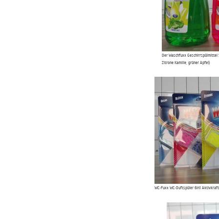
Der Waschfuxx Geschirrspülmittel S
Zitrone Kamille, grüner Apfel)
WC-Fuxx WC-Duftspüler 6in1 Aktivkraft (